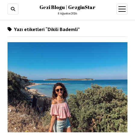
Gezi Blogu | GezginStar
menüy
aç
8 Ağustos 2026
Yazı etiketleri “Dikili Bademli”